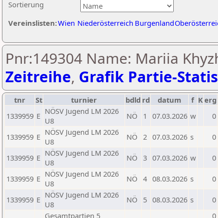
Sortierung
Vereinslisten:
Wien
Niederösterreich
Burgenland
Oberösterrei
Pnr:149304 Name: Mariia Khyzh
Zeitreihe
,
Grafik Partie-Statis
tnr
St
turnier
bdld
rd
datum
f
K
erg
NÖSV Jugend LM 2026
1339959
E
NÖ
1
07.03.2026
w
0
U8
NÖSV Jugend LM 2026
1339959
E
NÖ
2
07.03.2026
s
0
U8
NÖSV Jugend LM 2026
1339959
E
NÖ
3
07.03.2026
w
0
U8
NÖSV Jugend LM 2026
1339959
E
NÖ
4
08.03.2026
s
0
U8
NÖSV Jugend LM 2026
1339959
E
NÖ
5
08.03.2026
s
0
U8
Gesamtpartien 5
0