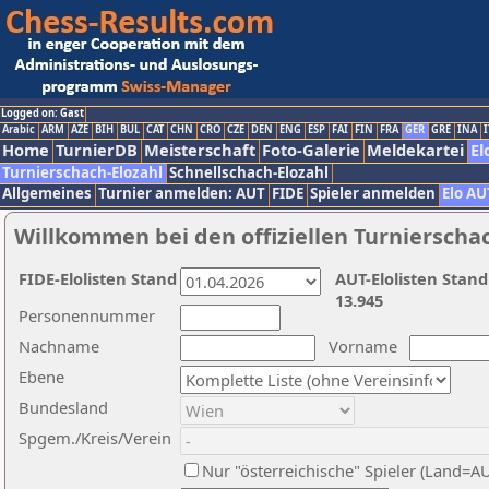
Logged on: Gast
Arabic
ARM
AZE
BIH
BUL
CAT
CHN
CRO
CZE
DEN
ENG
ESP
FAI
FIN
FRA
GER
GRE
INA
I
Home
TurnierDB
Meisterschaft
Foto-Galerie
Meldekartei
El
Turnierschach-Elozahl
Schnellschach-Elozahl
Allgemeines
Turnier anmelden: AUT
FIDE
Spieler anmelden
Elo AU
Willkommen bei den offiziellen Turnierscha
FIDE-Elolisten Stand
AUT-Elolisten Stand
13.945
Personennummer
Nachname
Vorname
Ebene
Bundesland
Spgem./Kreis/Verein
Nur "österreichische" Spieler (Land=A