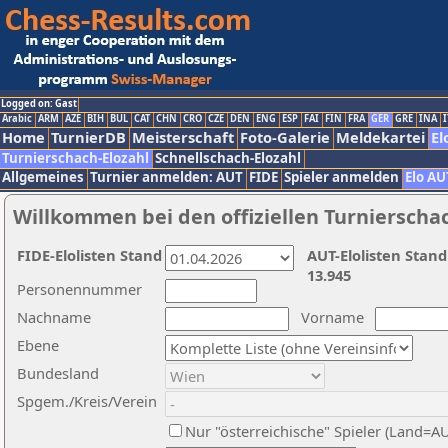
Logged on: Gast
Arabic
ARM
AZE
BIH
BUL
CAT
CHN
CRO
CZE
DEN
ENG
ESP
FAI
FIN
FRA
GER
GRE
INA
I
Home
TurnierDB
Meisterschaft
Foto-Galerie
Meldekartei
El
Turnierschach-Elozahl
Schnellschach-Elozahl
Allgemeines
Turnier anmelden: AUT
FIDE
Spieler anmelden
Elo AU
Willkommen bei den offiziellen Turnierscha
FIDE-Elolisten Stand
AUT-Elolisten Stand
13.945
Personennummer
Nachname
Vorname
Ebene
Bundesland
Spgem./Kreis/Verein
Nur "österreichische" Spieler (Land=A