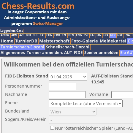
Logged on: Gast
Arabic
ARM
AZE
BIH
BUL
CAT
CHN
CRO
CZE
DEN
ENG
ESP
FAI
FIN
FRA
GER
GRE
INA
I
Home
TurnierDB
Meisterschaft
Foto-Galerie
Meldekartei
El
Turnierschach-Elozahl
Schnellschach-Elozahl
Allgemeines
Turnier anmelden: AUT
FIDE
Spieler anmelden
Elo AU
Willkommen bei den offiziellen Turnierscha
FIDE-Elolisten Stand
AUT-Elolisten Stand
13.945
Personennummer
Nachname
Vorname
Ebene
Bundesland
Spgem./Kreis/Verein
Nur "österreichische" Spieler (Land=A