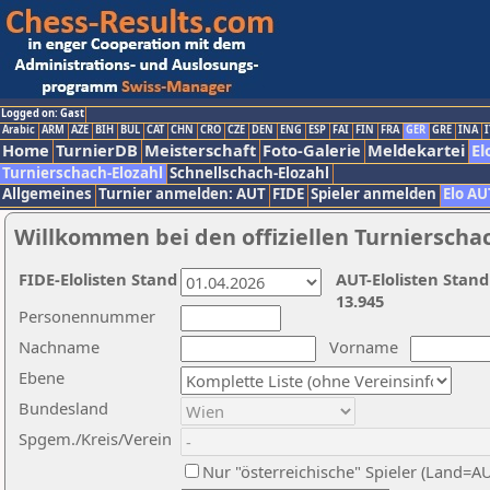
Logged on: Gast
Arabic
ARM
AZE
BIH
BUL
CAT
CHN
CRO
CZE
DEN
ENG
ESP
FAI
FIN
FRA
GER
GRE
INA
I
Home
TurnierDB
Meisterschaft
Foto-Galerie
Meldekartei
El
Turnierschach-Elozahl
Schnellschach-Elozahl
Allgemeines
Turnier anmelden: AUT
FIDE
Spieler anmelden
Elo AU
Willkommen bei den offiziellen Turnierscha
FIDE-Elolisten Stand
AUT-Elolisten Stand
13.945
Personennummer
Nachname
Vorname
Ebene
Bundesland
Spgem./Kreis/Verein
Nur "österreichische" Spieler (Land=A