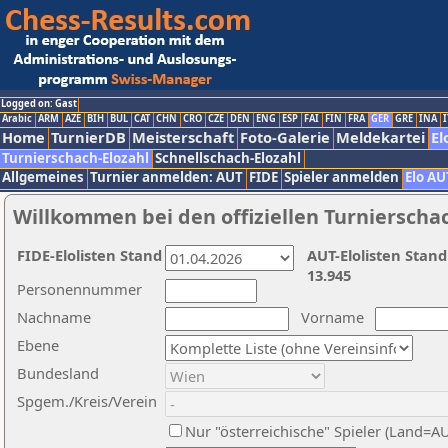
Logged on: Gast
Arabic
ARM
AZE
BIH
BUL
CAT
CHN
CRO
CZE
DEN
ENG
ESP
FAI
FIN
FRA
GER
GRE
INA
I
Home
TurnierDB
Meisterschaft
Foto-Galerie
Meldekartei
El
Turnierschach-Elozahl
Schnellschach-Elozahl
Allgemeines
Turnier anmelden: AUT
FIDE
Spieler anmelden
Elo AU
Willkommen bei den offiziellen Turnierscha
FIDE-Elolisten Stand
AUT-Elolisten Stand
13.945
Personennummer
Nachname
Vorname
Ebene
Bundesland
Spgem./Kreis/Verein
Nur "österreichische" Spieler (Land=A