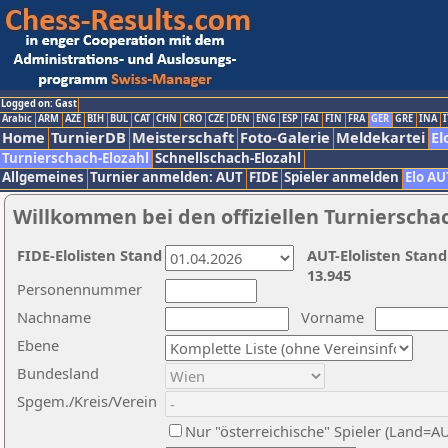
Logged on: Gast
Arabic
ARM
AZE
BIH
BUL
CAT
CHN
CRO
CZE
DEN
ENG
ESP
FAI
FIN
FRA
GER
GRE
INA
I
Home
TurnierDB
Meisterschaft
Foto-Galerie
Meldekartei
El
Turnierschach-Elozahl
Schnellschach-Elozahl
Allgemeines
Turnier anmelden: AUT
FIDE
Spieler anmelden
Elo AU
Willkommen bei den offiziellen Turnierscha
FIDE-Elolisten Stand
AUT-Elolisten Stand
13.945
Personennummer
Nachname
Vorname
Ebene
Bundesland
Spgem./Kreis/Verein
Nur "österreichische" Spieler (Land=A