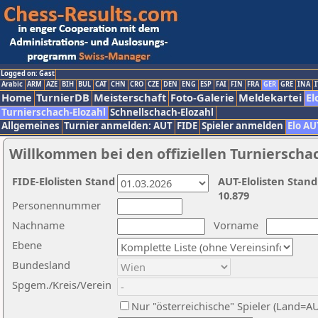
Logged on: Gast
Arabic
ARM
AZE
BIH
BUL
CAT
CHN
CRO
CZE
DEN
ENG
ESP
FAI
FIN
FRA
GER
GRE
INA
I
Home
TurnierDB
Meisterschaft
Foto-Galerie
Meldekartei
El
Turnierschach-Elozahl
Schnellschach-Elozahl
Allgemeines
Turnier anmelden: AUT
FIDE
Spieler anmelden
Elo AU
Willkommen bei den offiziellen Turnierscha
FIDE-Elolisten Stand
AUT-Elolisten Stand
10.879
Personennummer
Nachname
Vorname
Ebene
Bundesland
Spgem./Kreis/Verein
Nur "österreichische" Spieler (Land=A