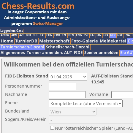
Logged on: Gast
Arabic
ARM
AZE
BIH
BUL
CAT
CHN
CRO
CZE
DEN
ENG
ESP
FAI
FIN
FRA
GER
GRE
INA
I
Home
TurnierDB
Meisterschaft
Foto-Galerie
Meldekartei
El
Turnierschach-Elozahl
Schnellschach-Elozahl
Allgemeines
Turnier anmelden: AUT
FIDE
Spieler anmelden
Elo AU
Willkommen bei den offiziellen Turnierscha
FIDE-Elolisten Stand
AUT-Elolisten Stand
13.945
Personennummer
Nachname
Vorname
Ebene
Bundesland
Spgem./Kreis/Verein
Nur "österreichische" Spieler (Land=A