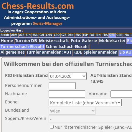
Logged on: Gast
Arabic
ARM
AZE
BIH
BUL
CAT
CHN
CRO
CZE
DEN
ENG
ESP
FAI
FIN
FRA
GER
GRE
INA
I
Home
TurnierDB
Meisterschaft
Foto-Galerie
Meldekartei
El
Turnierschach-Elozahl
Schnellschach-Elozahl
Allgemeines
Turnier anmelden: AUT
FIDE
Spieler anmelden
Elo AU
Willkommen bei den offiziellen Turnierscha
FIDE-Elolisten Stand
AUT-Elolisten Stand
13.945
Personennummer
Nachname
Vorname
Ebene
Bundesland
Spgem./Kreis/Verein
Nur "österreichische" Spieler (Land=A