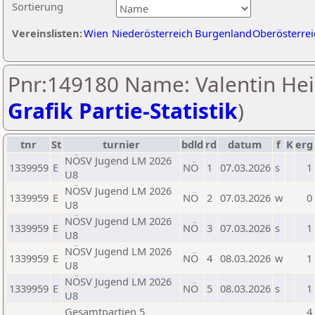
Sortierung
Vereinslisten:
Wien
Niederösterreich
Burgenland
Oberösterrei
Pnr:149180 Name: Valentin Hei
Grafik Partie-Statistik
)
tnr
St
turnier
bdld
rd
datum
f
K
erg
NÖSV Jugend LM 2026
1339959
E
NÖ
1
07.03.2026
s
1
U8
NÖSV Jugend LM 2026
1339959
E
NÖ
2
07.03.2026
w
0
U8
NÖSV Jugend LM 2026
1339959
E
NÖ
3
07.03.2026
s
1
U8
NÖSV Jugend LM 2026
1339959
E
NÖ
4
08.03.2026
w
1
U8
NÖSV Jugend LM 2026
1339959
E
NÖ
5
08.03.2026
s
1
U8
Gesamtpartien 5
4