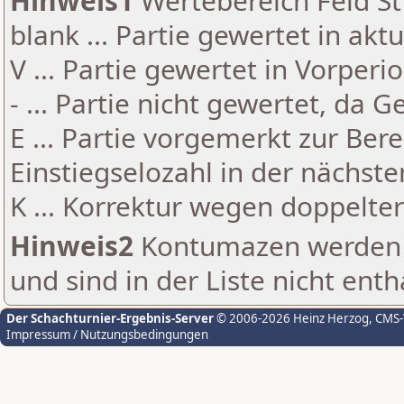
Hinweis1
Wertebereich Feld St 
blank ... Partie gewertet in akt
V ... Partie gewertet in Vorperi
- ... Partie nicht gewertet, da 
E ... Partie vorgemerkt zur Be
Einstiegselozahl in der nächst
K ... Korrektur wegen doppelt
Hinweis2
Kontumazen werden g
und sind in der Liste nicht enth
Der Schachturnier-Ergebnis-Server
© 2006-2026 Heinz Herzog
, CMS
Impressum / Nutzungsbedingungen