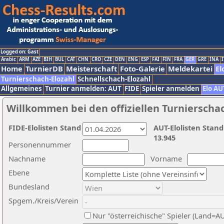
Logged on: Gast
Arabic
ARM
AZE
BIH
BUL
CAT
CHN
CRO
CZE
DEN
ENG
ESP
FAI
FIN
FRA
GER
GRE
INA
I
Home
TurnierDB
Meisterschaft
Foto-Galerie
Meldekartei
El
Turnierschach-Elozahl
Schnellschach-Elozahl
Allgemeines
Turnier anmelden: AUT
FIDE
Spieler anmelden
Elo AU
Willkommen bei den offiziellen Turnierscha
FIDE-Elolisten Stand
AUT-Elolisten Stand
13.945
Personennummer
Nachname
Vorname
Ebene
Bundesland
Spgem./Kreis/Verein
Nur "österreichische" Spieler (Land=A