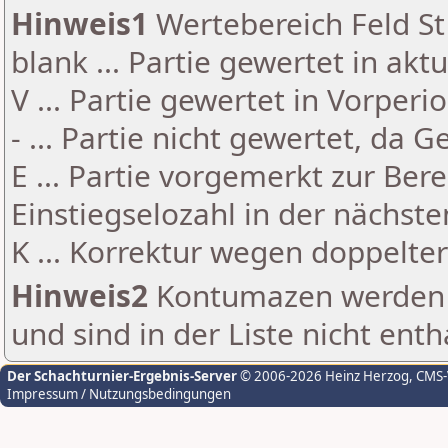
Hinweis1
Wertebereich Feld St 
blank ... Partie gewertet in akt
V ... Partie gewertet in Vorperi
- ... Partie nicht gewertet, da 
E ... Partie vorgemerkt zur Be
Einstiegselozahl in der nächst
K ... Korrektur wegen doppelt
Hinweis2
Kontumazen werden g
und sind in der Liste nicht enth
Der Schachturnier-Ergebnis-Server
© 2006-2026 Heinz Herzog
, CMS
Impressum / Nutzungsbedingungen