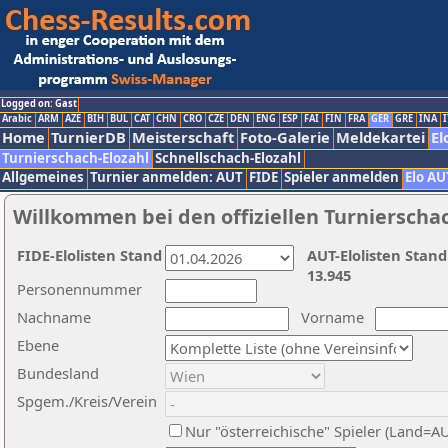
Logged on: Gast
Arabic
ARM
AZE
BIH
BUL
CAT
CHN
CRO
CZE
DEN
ENG
ESP
FAI
FIN
FRA
GER
GRE
INA
I
Home
TurnierDB
Meisterschaft
Foto-Galerie
Meldekartei
El
Turnierschach-Elozahl
Schnellschach-Elozahl
Allgemeines
Turnier anmelden: AUT
FIDE
Spieler anmelden
Elo AU
Willkommen bei den offiziellen Turnierscha
FIDE-Elolisten Stand
AUT-Elolisten Stand
13.945
Personennummer
Nachname
Vorname
Ebene
Bundesland
Spgem./Kreis/Verein
Nur "österreichische" Spieler (Land=A