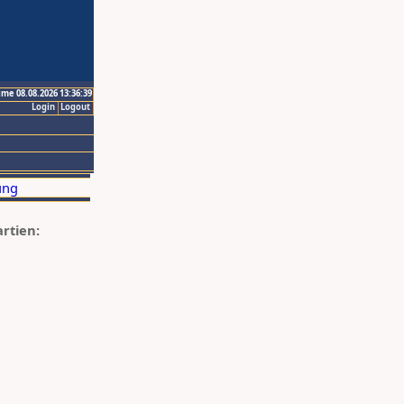
ime 08.08.2026 13:36:39
Login
Logout
artien: