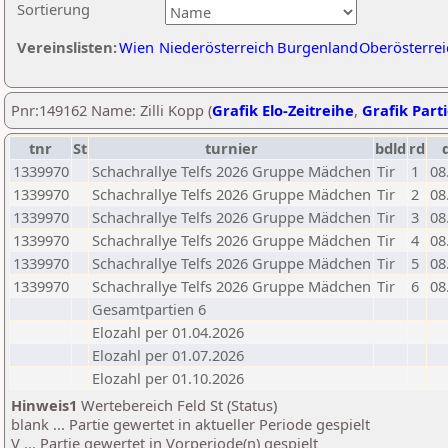
Sortierung
Vereinslisten:
Wien
Niederösterreich
Burgenland
Oberösterrei
Pnr:149162 Name: Zilli Kopp (
Grafik Elo-Zeitreihe
,
Grafik Parti
tnr
St
turnier
bdld
rd
1339970
Schachrallye Telfs 2026 Gruppe Mädchen
Tir
1
08
1339970
Schachrallye Telfs 2026 Gruppe Mädchen
Tir
2
08
1339970
Schachrallye Telfs 2026 Gruppe Mädchen
Tir
3
08
1339970
Schachrallye Telfs 2026 Gruppe Mädchen
Tir
4
08
1339970
Schachrallye Telfs 2026 Gruppe Mädchen
Tir
5
08
1339970
Schachrallye Telfs 2026 Gruppe Mädchen
Tir
6
08
Gesamtpartien 6
Elozahl per 01.04.2026
Elozahl per 01.07.2026
Elozahl per 01.10.2026
Hinweis1
Wertebereich Feld St (Status)
blank ... Partie gewertet in aktueller Periode gespielt
V ... Partie gewertet in Vorperiode(n) gespielt