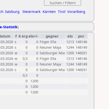
ch
Salzburg
Steiermark
Kärnten
Tirol
Vorarlberg
e-Statistik
)
datum
f
K
erg
elo+/-
gegner
elo
pnr
.03.2026
s
0
0
Föger Ella
1213
148146
.03.2026
s
0
0
Neuner Maja
1244
148149
.03.2026
w
0
0
Salzburger Mia
1200
146031
.03.2026
w
0,5
0
Föger Ella
1213
148146
.03.2026
w
0
0
Neuner Maja
1244
148149
.03.2026
s
0
0
Salzburger Mia
1200
146031
0,5
0
0
1200
0
1200
0
1200