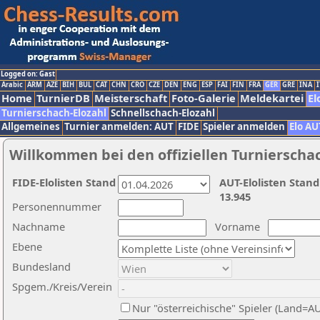
Logged on: Gast
Arabic
ARM
AZE
BIH
BUL
CAT
CHN
CRO
CZE
DEN
ENG
ESP
FAI
FIN
FRA
GER
GRE
INA
I
Home
TurnierDB
Meisterschaft
Foto-Galerie
Meldekartei
El
Turnierschach-Elozahl
Schnellschach-Elozahl
Allgemeines
Turnier anmelden: AUT
FIDE
Spieler anmelden
Elo AU
Willkommen bei den offiziellen Turnierscha
FIDE-Elolisten Stand
AUT-Elolisten Stand
13.945
Personennummer
Nachname
Vorname
Ebene
Bundesland
Spgem./Kreis/Verein
Nur "österreichische" Spieler (Land=A