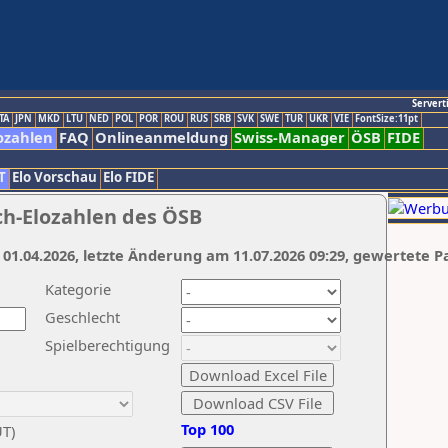
Servert
TA
JPN
MKD
LTU
NED
POL
POR
ROU
RUS
SRB
SVK
SWE
TUR
UKR
VIE
FontSize:11pt
ozahlen
FAQ
Onlineanmeldung
Swiss-Manager
ÖSB
FIDE
T
Elo Vorschau
Elo FIDE
ch-Elozahlen des ÖSB
 01.04.2026, letzte Änderung am 11.07.2026 09:29, gewertete P
Kategorie
Geschlecht
Spielberechtigung
Top 100
UT)