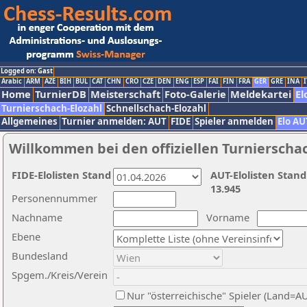
Logged on: Gast
Arabic
ARM
AZE
BIH
BUL
CAT
CHN
CRO
CZE
DEN
ENG
ESP
FAI
FIN
FRA
GER
GRE
INA
I
Home
TurnierDB
Meisterschaft
Foto-Galerie
Meldekartei
El
Turnierschach-Elozahl
Schnellschach-Elozahl
Allgemeines
Turnier anmelden: AUT
FIDE
Spieler anmelden
Elo AU
Willkommen bei den offiziellen Turnierscha
FIDE-Elolisten Stand
AUT-Elolisten Stand
13.945
Personennummer
Nachname
Vorname
Ebene
Bundesland
Spgem./Kreis/Verein
Nur "österreichische" Spieler (Land=A