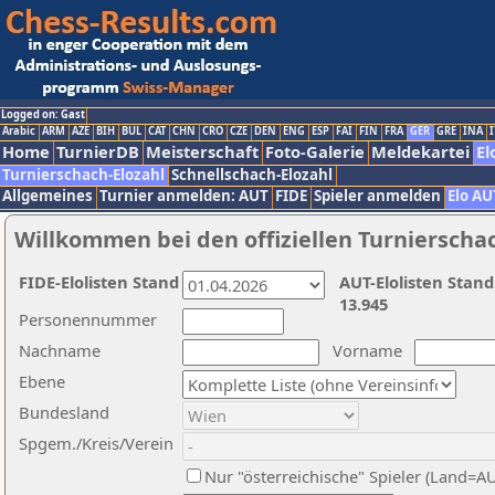
Logged on: Gast
Arabic
ARM
AZE
BIH
BUL
CAT
CHN
CRO
CZE
DEN
ENG
ESP
FAI
FIN
FRA
GER
GRE
INA
I
Home
TurnierDB
Meisterschaft
Foto-Galerie
Meldekartei
El
Turnierschach-Elozahl
Schnellschach-Elozahl
Allgemeines
Turnier anmelden: AUT
FIDE
Spieler anmelden
Elo AU
Willkommen bei den offiziellen Turnierscha
FIDE-Elolisten Stand
AUT-Elolisten Stand
13.945
Personennummer
Nachname
Vorname
Ebene
Bundesland
Spgem./Kreis/Verein
Nur "österreichische" Spieler (Land=A