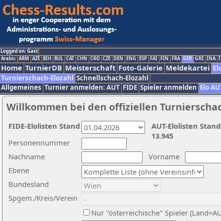
Logged on: Gast
Arabic
ARM
AZE
BIH
BUL
CAT
CHN
CRO
CZE
DEN
ENG
ESP
FAI
FIN
FRA
GER
GRE
INA
I
Home
TurnierDB
Meisterschaft
Foto-Galerie
Meldekartei
El
Turnierschach-Elozahl
Schnellschach-Elozahl
Allgemeines
Turnier anmelden: AUT
FIDE
Spieler anmelden
Elo AU
Willkommen bei den offiziellen Turnierscha
FIDE-Elolisten Stand
AUT-Elolisten Stand
13.945
Personennummer
Nachname
Vorname
Ebene
Bundesland
Spgem./Kreis/Verein
Nur "österreichische" Spieler (Land=A