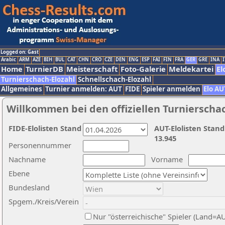
Logged on: Gast
Arabic
ARM
AZE
BIH
BUL
CAT
CHN
CRO
CZE
DEN
ENG
ESP
FAI
FIN
FRA
GER
GRE
INA
I
Home
TurnierDB
Meisterschaft
Foto-Galerie
Meldekartei
El
Turnierschach-Elozahl
Schnellschach-Elozahl
Allgemeines
Turnier anmelden: AUT
FIDE
Spieler anmelden
Elo AU
Willkommen bei den offiziellen Turnierscha
FIDE-Elolisten Stand
AUT-Elolisten Stand
13.945
Personennummer
Nachname
Vorname
Ebene
Bundesland
Spgem./Kreis/Verein
Nur "österreichische" Spieler (Land=A