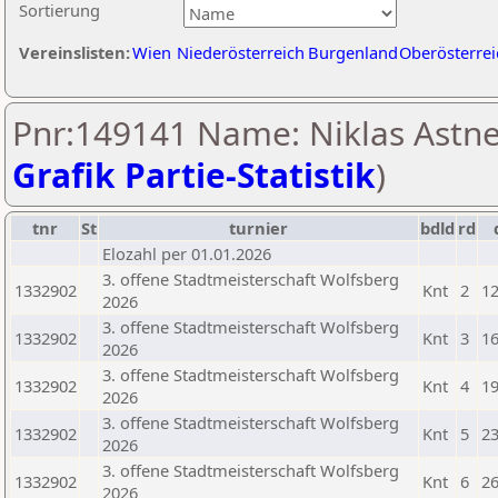
Sortierung
Vereinslisten:
Wien
Niederösterreich
Burgenland
Oberösterrei
Pnr:149141 Name: Niklas Astne
Grafik Partie-Statistik
)
tnr
St
turnier
bdld
rd
Elozahl per 01.01.2026
3. offene Stadtmeisterschaft Wolfsberg
1332902
Knt
2
12
2026
3. offene Stadtmeisterschaft Wolfsberg
1332902
Knt
3
16
2026
3. offene Stadtmeisterschaft Wolfsberg
1332902
Knt
4
19
2026
3. offene Stadtmeisterschaft Wolfsberg
1332902
Knt
5
23
2026
3. offene Stadtmeisterschaft Wolfsberg
1332902
Knt
6
26
2026