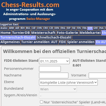
Logged on: Gast
Arabic
ARM
AZE
BIH
BUL
CAT
CHN
CRO
CZE
DEN
ENG
ESP
FAI
FIN
FRA
GER
GRE
INA
I
Home
TurnierDB
Meisterschaft
Foto-Galerie
Meldekartei
El
Turnierschach-Elozahl
Schnellschach-Elozahl
Allgemeines
Turnier anmelden: AUT
FIDE
Spieler anmelden
Elo AU
Willkommen bei den offiziellen Turnierscha
FIDE-Elolisten Stand
AUT-Elolisten Stand
8.601
Personennummer
Nachname
Vorname
Ebene
Bundesland
Spgem./Kreis/Verein
Nur "österreichische" Spieler (Land=A