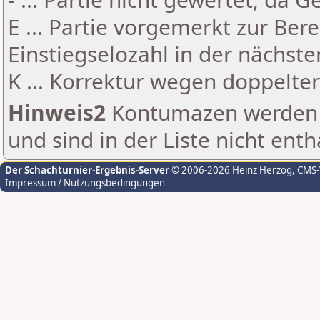
E ... Partie vorgemerkt zur Be
Einstiegselozahl in der nächst
K ... Korrektur wegen doppelt
Hinweis2
Kontumazen werden g
und sind in der Liste nicht enth
Der Schachturnier-Ergebnis-Server
© 2006-2026 Heinz Herzog
, CMS
Impressum / Nutzungsbedingungen