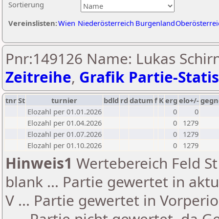
Sortierung
Vereinslisten:
Wien
Niederösterreich
Burgenland
Oberösterrei
Pnr:149126 Name: Lukas Schirn
Zeitreihe
,
Grafik Partie-Statis
tnr
St
turnier
bdld
rd
datum
f
K
erg
elo+/-
gegn
Elozahl per 01.01.2026
0
0
Elozahl per 01.04.2026
0
1279
Elozahl per 01.07.2026
0
1279
Elozahl per 01.10.2026
0
1279
Hinweis1
Wertebereich Feld St 
blank ... Partie gewertet in akt
V ... Partie gewertet in Vorperi
- ... Partie nicht gewertet, da 