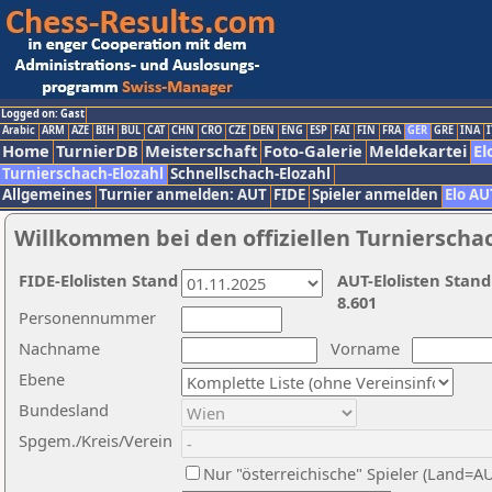
Logged on: Gast
Arabic
ARM
AZE
BIH
BUL
CAT
CHN
CRO
CZE
DEN
ENG
ESP
FAI
FIN
FRA
GER
GRE
INA
I
Home
TurnierDB
Meisterschaft
Foto-Galerie
Meldekartei
El
Turnierschach-Elozahl
Schnellschach-Elozahl
Allgemeines
Turnier anmelden: AUT
FIDE
Spieler anmelden
Elo AU
Willkommen bei den offiziellen Turnierscha
FIDE-Elolisten Stand
AUT-Elolisten Stand
8.601
Personennummer
Nachname
Vorname
Ebene
Bundesland
Spgem./Kreis/Verein
Nur "österreichische" Spieler (Land=A