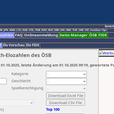
Servert
TA
JPN
MKD
LTU
NED
POL
POR
ROU
RUS
SRB
SVK
SWE
TUR
UKR
VIE
FontSize:11pt
ozahlen
FAQ
Onlineanmeldung
Swiss-Manager
ÖSB
FIDE
T
Elo Vorschau
Elo FIDE
ch-Elozahlen des ÖSB
 01.10.2025, letzte Änderung am 01.10.2025 09:19, gewertete P
Kategorie
Geschlecht
Spielberechtigung
Top 100
UT)