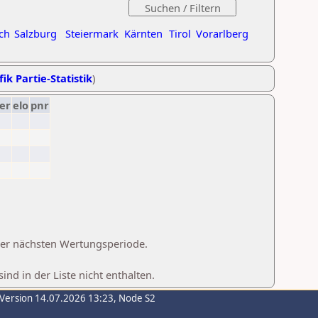
ch
Salzburg
Steiermark
Kärnten
Tirol
Vorarlberg
ik Partie-Statistik
)
er
elo
pnr
 der nächsten Wertungsperiode.
d in der Liste nicht enthalten.
-Version 14.07.2026 13:23, Node S2