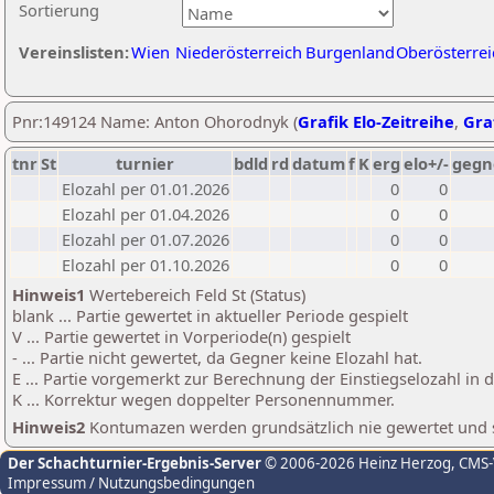
Sortierung
Vereinslisten:
Wien
Niederösterreich
Burgenland
Oberösterrei
Pnr:149124 Name: Anton Ohorodnyk (
Grafik Elo-Zeitreihe
,
Graf
tnr
St
turnier
bdld
rd
datum
f
K
erg
elo+/-
gegn
Elozahl per 01.01.2026
0
0
Elozahl per 01.04.2026
0
0
Elozahl per 01.07.2026
0
0
Elozahl per 01.10.2026
0
0
Hinweis1
Wertebereich Feld St (Status)
blank ... Partie gewertet in aktueller Periode gespielt
V ... Partie gewertet in Vorperiode(n) gespielt
- ... Partie nicht gewertet, da Gegner keine Elozahl hat.
E ... Partie vorgemerkt zur Berechnung der Einstiegselozahl in
K ... Korrektur wegen doppelter Personennummer.
Hinweis2
Kontumazen werden grundsätzlich nie gewertet und sin
Der Schachturnier-Ergebnis-Server
© 2006-2026 Heinz Herzog
, CMS
Impressum / Nutzungsbedingungen