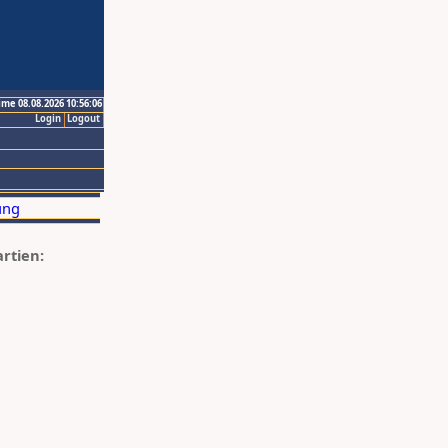
ime 08.08.2026 10:56:06
Login
Logout
artien: