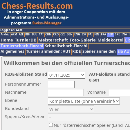
Logged on: Gast
Arabic
ARM
AZE
BIH
BUL
CAT
CHN
CRO
CZE
DEN
ENG
ESP
FAI
FIN
FRA
GER
GRE
INA
I
Home
TurnierDB
Meisterschaft
Foto-Galerie
Meldekartei
El
Turnierschach-Elozahl
Schnellschach-Elozahl
Allgemeines
Turnier anmelden: AUT
FIDE
Spieler anmelden
Elo AU
Willkommen bei den offiziellen Turnierscha
FIDE-Elolisten Stand
AUT-Elolisten Stand
8.601
Personennummer
Nachname
Vorname
Ebene
Bundesland
Spgem./Kreis/Verein
Nur "österreichische" Spieler (Land=A