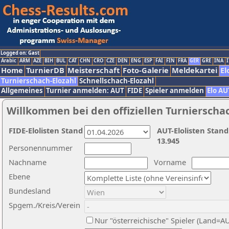
Logged on: Gast
Arabic
ARM
AZE
BIH
BUL
CAT
CHN
CRO
CZE
DEN
ENG
ESP
FAI
FIN
FRA
GER
GRE
INA
I
Home
TurnierDB
Meisterschaft
Foto-Galerie
Meldekartei
El
Turnierschach-Elozahl
Schnellschach-Elozahl
Allgemeines
Turnier anmelden: AUT
FIDE
Spieler anmelden
Elo AU
Willkommen bei den offiziellen Turnierscha
FIDE-Elolisten Stand
AUT-Elolisten Stand
13.945
Personennummer
Nachname
Vorname
Ebene
Bundesland
Spgem./Kreis/Verein
Nur "österreichische" Spieler (Land=A