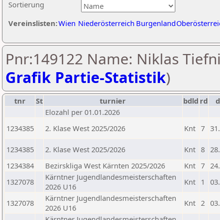
Sortierung
Vereinslisten:
Wien
Niederösterreich
Burgenland
Oberösterrei
Pnr:149122 Name: Niklas Tiefni
Grafik Partie-Statistik
)
tnr
St
turnier
bdld
rd
Elozahl per 01.01.2026
1234385
2. Klase West 2025/2026
Knt
7
31
1234385
2. Klase West 2025/2026
Knt
8
28
1234384
Bezirskliga West Kärnten 2025/2026
Knt
7
24
Kärntner Jugendlandesmeisterschaften
1327078
Knt
1
03
2026 U16
Kärntner Jugendlandesmeisterschaften
1327078
Knt
2
03
2026 U16
Kärntner Jugendlandesmeisterschaften