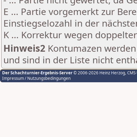
E ... Partie vorgemerkt zur Be
Einstiegselozahl in der nächst
K ... Korrektur wegen doppelt
Hinweis2
Kontumazen werden g
und sind in der Liste nicht enth
Der Schachturnier-Ergebnis-Server
© 2006-2026 Heinz Herzog
, CMS
Impressum / Nutzungsbedingungen