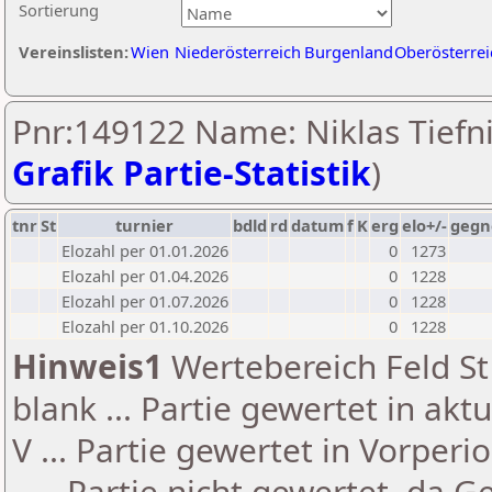
Sortierung
Vereinslisten:
Wien
Niederösterreich
Burgenland
Oberösterrei
Pnr:149122 Name: Niklas Tiefni
Grafik Partie-Statistik
)
tnr
St
turnier
bdld
rd
datum
f
K
erg
elo+/-
gegn
Elozahl per 01.01.2026
0
1273
Elozahl per 01.04.2026
0
1228
Elozahl per 01.07.2026
0
1228
Elozahl per 01.10.2026
0
1228
Hinweis1
Wertebereich Feld St 
blank ... Partie gewertet in akt
V ... Partie gewertet in Vorperi
- ... Partie nicht gewertet, da 