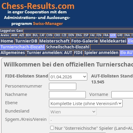
Logged on: Gast
Arabic
ARM
AZE
BIH
BUL
CAT
CHN
CRO
CZE
DEN
ENG
ESP
FAI
FIN
FRA
GER
GRE
INA
I
Home
TurnierDB
Meisterschaft
Foto-Galerie
Meldekartei
El
Turnierschach-Elozahl
Schnellschach-Elozahl
Allgemeines
Turnier anmelden: AUT
FIDE
Spieler anmelden
Elo AU
Willkommen bei den offiziellen Turnierscha
FIDE-Elolisten Stand
AUT-Elolisten Stand
13.945
Personennummer
Nachname
Vorname
Ebene
Bundesland
Spgem./Kreis/Verein
Nur "österreichische" Spieler (Land=A