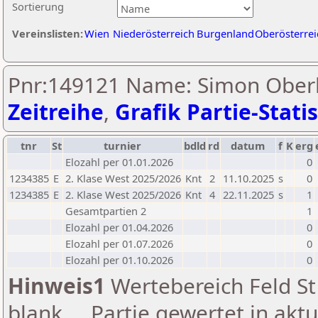
Sortierung
Vereinslisten:
Wien
Niederösterreich
Burgenland
Oberösterrei
Pnr:149121 Name: Simon Ober
Zeitreihe
,
Grafik Partie-Statis
tnr
St
turnier
bdld
rd
datum
f
K
erg
Elozahl per 01.01.2026
0
1234385
E
2. Klase West 2025/2026
Knt
2
11.10.2025
s
0
1234385
E
2. Klase West 2025/2026
Knt
4
22.11.2025
s
1
Gesamtpartien 2
1
Elozahl per 01.04.2026
0
Elozahl per 01.07.2026
0
Elozahl per 01.10.2026
0
Hinweis1
Wertebereich Feld St 
blank ... Partie gewertet in akt