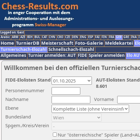
Logged on: Gast
Arabic
ARM
AZE
BIH
BUL
CAT
CHN
CRO
CZE
DEN
ENG
ESP
FAI
FIN
FRA
GER
GRE
INA
I
Home
TurnierDB
Meisterschaft
Foto-Galerie
Meldekartei
El
Turnierschach-Elozahl
Schnellschach-Elozahl
Allgemeines
Turnier anmelden: AUT
FIDE
Spieler anmelden
Elo AU
Willkommen bei den offiziellen Turnierscha
FIDE-Elolisten Stand
AUT-Elolisten Stand
8.601
Personennummer
Nachname
Vorname
Ebene
Bundesland
Spgem./Kreis/Verein
Nur "österreichische" Spieler (Land=A