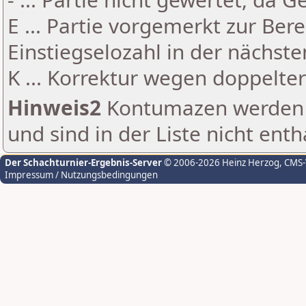
E ... Partie vorgemerkt zur Be
Einstiegselozahl in der nächst
K ... Korrektur wegen doppelt
Hinweis2
Kontumazen werden g
und sind in der Liste nicht enth
Der Schachturnier-Ergebnis-Server
© 2006-2026 Heinz Herzog
, CMS
Impressum / Nutzungsbedingungen