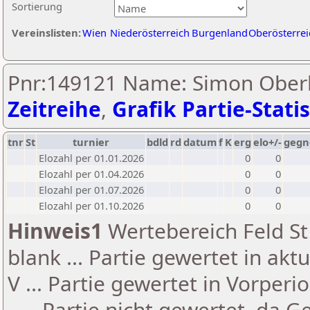
Sortierung
Vereinslisten:
Wien
Niederösterreich
Burgenland
Oberösterrei
Pnr:149121 Name: Simon Ober
Zeitreihe
,
Grafik Partie-Statis
tnr
St
turnier
bdld
rd
datum
f
K
erg
elo+/-
gegn
Elozahl per 01.01.2026
0
0
Elozahl per 01.04.2026
0
0
Elozahl per 01.07.2026
0
0
Elozahl per 01.10.2026
0
0
Hinweis1
Wertebereich Feld St 
blank ... Partie gewertet in akt
V ... Partie gewertet in Vorperi
- ... Partie nicht gewertet, da 