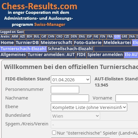
Logged on: Gast
Arabic
ARM
AZE
BIH
BUL
CAT
CHN
CRO
CZE
DEN
ENG
ESP
FAI
FIN
FRA
GER
GRE
INA
I
Home
TurnierDB
Meisterschaft
Foto-Galerie
Meldekartei
El
Turnierschach-Elozahl
Schnellschach-Elozahl
Allgemeines
Turnier anmelden: AUT
FIDE
Spieler anmelden
Elo AU
Willkommen bei den offiziellen Turnierscha
FIDE-Elolisten Stand
AUT-Elolisten Stand
13.945
Personennummer
Nachname
Vorname
Ebene
Bundesland
Spgem./Kreis/Verein
Nur "österreichische" Spieler (Land=A