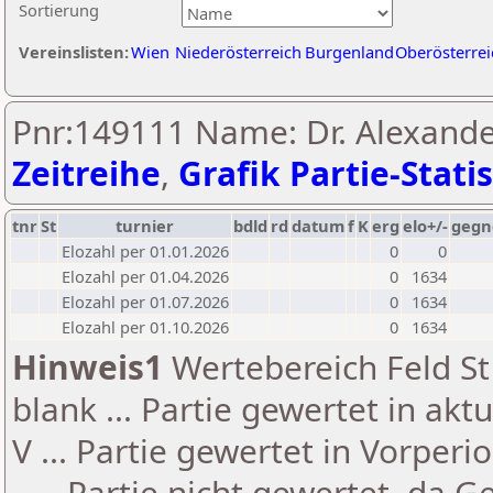
Sortierung
Vereinslisten:
Wien
Niederösterreich
Burgenland
Oberösterrei
Pnr:149111 Name: Dr. Alexander
Zeitreihe
,
Grafik Partie-Statis
tnr
St
turnier
bdld
rd
datum
f
K
erg
elo+/-
gegn
Elozahl per 01.01.2026
0
0
Elozahl per 01.04.2026
0
1634
Elozahl per 01.07.2026
0
1634
Elozahl per 01.10.2026
0
1634
Hinweis1
Wertebereich Feld St 
blank ... Partie gewertet in akt
V ... Partie gewertet in Vorperi
- ... Partie nicht gewertet, da 