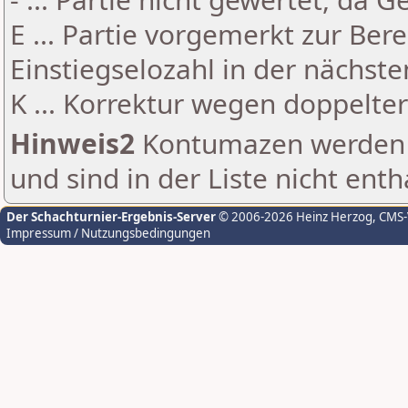
E ... Partie vorgemerkt zur Be
Einstiegselozahl in der nächst
K ... Korrektur wegen doppelt
Hinweis2
Kontumazen werden g
und sind in der Liste nicht enth
Der Schachturnier-Ergebnis-Server
© 2006-2026 Heinz Herzog
, CMS
Impressum / Nutzungsbedingungen