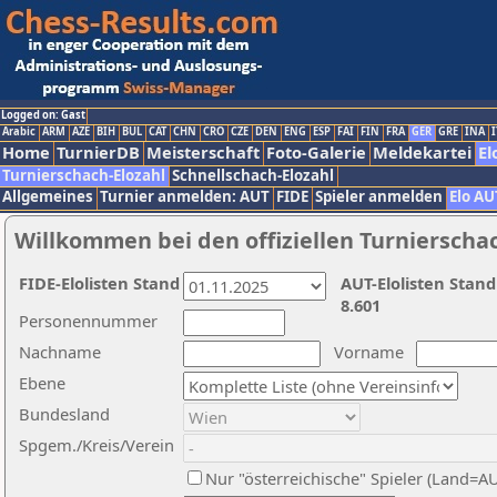
Logged on: Gast
Arabic
ARM
AZE
BIH
BUL
CAT
CHN
CRO
CZE
DEN
ENG
ESP
FAI
FIN
FRA
GER
GRE
INA
I
Home
TurnierDB
Meisterschaft
Foto-Galerie
Meldekartei
El
Turnierschach-Elozahl
Schnellschach-Elozahl
Allgemeines
Turnier anmelden: AUT
FIDE
Spieler anmelden
Elo AU
Willkommen bei den offiziellen Turnierscha
FIDE-Elolisten Stand
AUT-Elolisten Stand
8.601
Personennummer
Nachname
Vorname
Ebene
Bundesland
Spgem./Kreis/Verein
Nur "österreichische" Spieler (Land=A