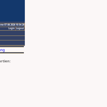
ime 07.08.2026 10:54:28
Login
Logout
artien: