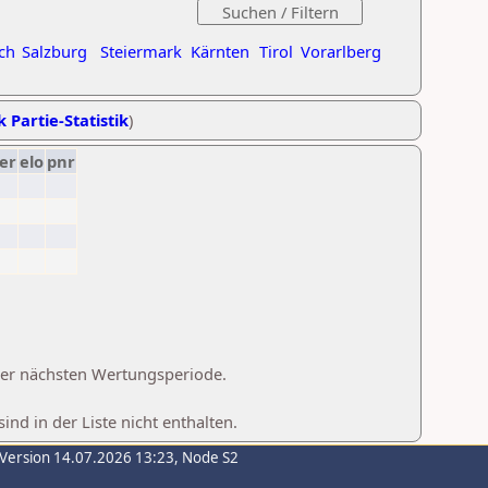
ch
Salzburg
Steiermark
Kärnten
Tirol
Vorarlberg
k Partie-Statistik
)
er
elo
pnr
 der nächsten Wertungsperiode.
d in der Liste nicht enthalten.
-Version 14.07.2026 13:23, Node S2