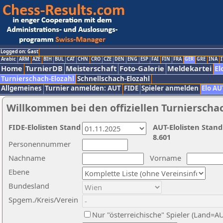
Logged on: Gast
Arabic
ARM
AZE
BIH
BUL
CAT
CHN
CRO
CZE
DEN
ENG
ESP
FAI
FIN
FRA
GER
GRE
INA
I
Home
TurnierDB
Meisterschaft
Foto-Galerie
Meldekartei
El
Turnierschach-Elozahl
Schnellschach-Elozahl
Allgemeines
Turnier anmelden: AUT
FIDE
Spieler anmelden
Elo AU
Willkommen bei den offiziellen Turnierscha
FIDE-Elolisten Stand
AUT-Elolisten Stand
8.601
Personennummer
Nachname
Vorname
Ebene
Bundesland
Spgem./Kreis/Verein
Nur "österreichische" Spieler (Land=A