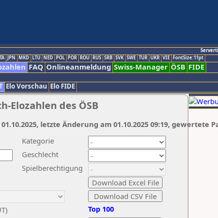
Servert
TA
JPN
MKD
LTU
NED
POL
POR
ROU
RUS
SRB
SVK
SWE
TUR
UKR
VIE
FontSize:11pt
ozahlen
FAQ
Onlineanmeldung
Swiss-Manager
ÖSB
FIDE
T
Elo Vorschau
Elo FIDE
ch-Elozahlen des ÖSB
 01.10.2025, letzte Änderung am 01.10.2025 09:19, gewertete P
Kategorie
Geschlecht
Spielberechtigung
Top 100
UT)