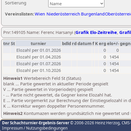
Sortierung
Vereinslisten:
Wien
Niederösterreich
Burgenland
Oberösterrei
Pnr:149105 Name: Ferenc Harsanyi (
Grafik Elo-Zeitreihe
,
Grafi
tnr
St
turnier
bdld
rd
datum
f
K
erg
elo+/-
gegn
Elozahl per 01.01.2026
0
0
Elozahl per 01.04.2026
0
1454
Elozahl per 01.07.2026
0
1454
Elozahl per 01.10.2026
0
1454
Hinweis1
Wertebereich Feld St (Status)
blank ... Partie gewertet in aktueller Periode gespielt
V ... Partie gewertet in Vorperiode(n) gespielt
- ... Partie nicht gewertet, da Gegner keine Elozahl hat.
E ... Partie vorgemerkt zur Berechnung der Einstiegselozahl in
K ... Korrektur wegen doppelter Personennummer.
Hinweis2
Kontumazen werden grundsätzlich nie gewertet und sin
Der Schachturnier-Ergebnis-Server
© 2006-2026 Heinz Herzog
, CMS
Impressum / Nutzungsbedingungen