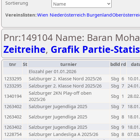
Sortierung
Vereinslisten:
Wien
Niederösterreich
Burgenland
Oberösterrei
Pnr:149104 Name: Baran Moh
Zeitreihe
,
Grafik Partie-Statis
tnr
St
turnier
bdld
rd
da
Elozahl per 01.01.2026
1233295
Salzburger 2. Klasse Nord 2025/26
Sbg
6
10.01
1233295
Salzburger 2. Klasse Nord 2025/26
Sbg
7
24.01
Salzburger 2KN Play-off oben
1340194
Sbg
1
28.02
2025/26
1263402
Salzburger Jugendliga 2025
Sbg
7
18.01
1263402
Salzburger Jugendliga 2025
Sbg
8
18.01
1263402
Salzburger Jugendliga 2025
Sbg
9
18.01
1228754
Salzburger Landesliga A 2025/26
Sbg
8
07.03