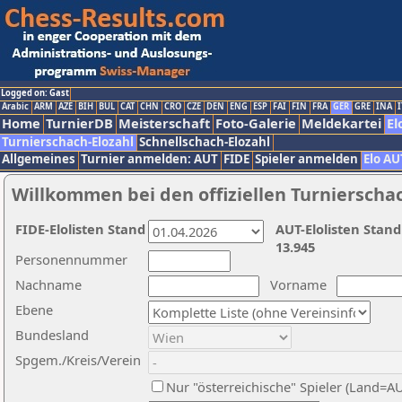
Logged on: Gast
Arabic
ARM
AZE
BIH
BUL
CAT
CHN
CRO
CZE
DEN
ENG
ESP
FAI
FIN
FRA
GER
GRE
INA
I
Home
TurnierDB
Meisterschaft
Foto-Galerie
Meldekartei
El
Turnierschach-Elozahl
Schnellschach-Elozahl
Allgemeines
Turnier anmelden: AUT
FIDE
Spieler anmelden
Elo AU
Willkommen bei den offiziellen Turnierscha
FIDE-Elolisten Stand
AUT-Elolisten Stand
13.945
Personennummer
Nachname
Vorname
Ebene
Bundesland
Spgem./Kreis/Verein
Nur "österreichische" Spieler (Land=A