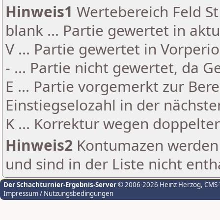
Hinweis1
Wertebereich Feld St 
blank ... Partie gewertet in akt
V ... Partie gewertet in Vorperi
- ... Partie nicht gewertet, da 
E ... Partie vorgemerkt zur Be
Einstiegselozahl in der nächst
K ... Korrektur wegen doppelt
Hinweis2
Kontumazen werden g
und sind in der Liste nicht enth
Der Schachturnier-Ergebnis-Server
© 2006-2026 Heinz Herzog
, CMS
Impressum / Nutzungsbedingungen