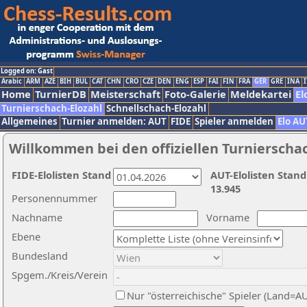
Logged on: Gast
Arabic
ARM
AZE
BIH
BUL
CAT
CHN
CRO
CZE
DEN
ENG
ESP
FAI
FIN
FRA
GER
GRE
INA
I
Home
TurnierDB
Meisterschaft
Foto-Galerie
Meldekartei
El
Turnierschach-Elozahl
Schnellschach-Elozahl
Allgemeines
Turnier anmelden: AUT
FIDE
Spieler anmelden
Elo AU
Willkommen bei den offiziellen Turnierscha
FIDE-Elolisten Stand
AUT-Elolisten Stand
13.945
Personennummer
Nachname
Vorname
Ebene
Bundesland
Spgem./Kreis/Verein
Nur "österreichische" Spieler (Land=A