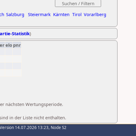
ch
Salzburg
Steiermark
Kärnten
Tirol
Vorarlberg
artie-Statistik
)
er
elo
pnr
 der nächsten Wertungsperiode.
d in der Liste nicht enthalten.
-Version 14.07.2026 13:23, Node S2