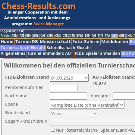
Logged on: Gast
Arabic
ARM
AZE
BIH
BUL
CAT
CHN
CRO
CZE
DEN
ENG
ESP
FAI
FIN
FRA
GER
GRE
INA
I
Home
TurnierDB
Meisterschaft
Foto-Galerie
Meldekartei
El
Turnierschach-Elozahl
Schnellschach-Elozahl
Allgemeines
Turnier anmelden: AUT
FIDE
Spieler anmelden
Elo AU
Willkommen bei den offiziellen Turnierscha
FIDE-Elolisten Stand
AUT-Elolisten Stand
10.879
Personennummer
Nachname
Vorname
Ebene
Bundesland
Spgem./Kreis/Verein
Nur "österreichische" Spieler (Land=A