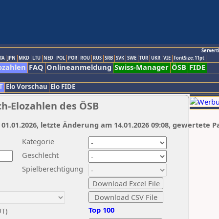
Servert
TA
JPN
MKD
LTU
NED
POL
POR
ROU
RUS
SRB
SVK
SWE
TUR
UKR
VIE
FontSize:11pt
ozahlen
FAQ
Onlineanmeldung
Swiss-Manager
ÖSB
FIDE
T
Elo Vorschau
Elo FIDE
ch-Elozahlen des ÖSB
 01.01.2026, letzte Änderung am 14.01.2026 09:08, gewertete P
Kategorie
Geschlecht
Spielberechtigung
Top 100
UT)