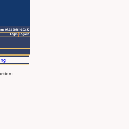
ime 07.08.2026 10:02:22
Login
Logout
artien: