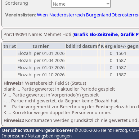
Sortierung
Vereinslisten:
Wien
Niederösterreich
Burgenland
Oberösterrei
Pnr:149094 Name: Mehmet Hoti (
Grafik Elo-Zeitreihe
,
Grafik P
tnr
St
turnier
bdld
rd
datum
f
K
erg
elo+/-
gegn
Elozahl per 01.01.2026
0
1564
Elozahl per 01.04.2026
0
1587
Elozahl per 01.07.2026
0
1587
Elozahl per 01.10.2026
0
1587
Hinweis1
Wertebereich Feld St (Status)
blank ... Partie gewertet in aktueller Periode gespielt
V ... Partie gewertet in Vorperiode(n) gespielt
- ... Partie nicht gewertet, da Gegner keine Elozahl hat.
E ... Partie vorgemerkt zur Berechnung der Einstiegselozahl in
K ... Korrektur wegen doppelter Personennummer.
Hinweis2
Kontumazen werden grundsätzlich nie gewertet und sin
Der Schachturnier-Ergebnis-Server
© 2006-2026 Heinz Herzog
, CMS
Impressum / Nutzungsbedingungen