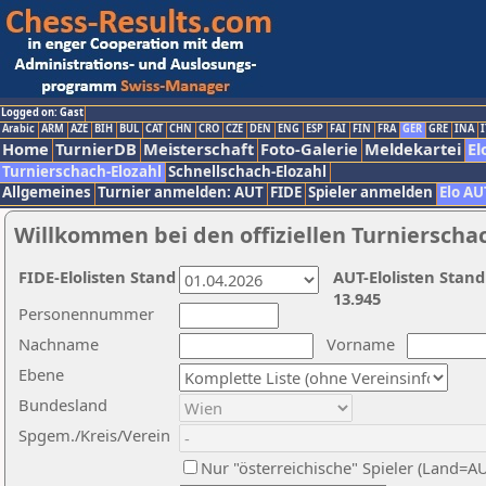
Logged on: Gast
Arabic
ARM
AZE
BIH
BUL
CAT
CHN
CRO
CZE
DEN
ENG
ESP
FAI
FIN
FRA
GER
GRE
INA
I
Home
TurnierDB
Meisterschaft
Foto-Galerie
Meldekartei
El
Turnierschach-Elozahl
Schnellschach-Elozahl
Allgemeines
Turnier anmelden: AUT
FIDE
Spieler anmelden
Elo AU
Willkommen bei den offiziellen Turnierscha
FIDE-Elolisten Stand
AUT-Elolisten Stand
13.945
Personennummer
Nachname
Vorname
Ebene
Bundesland
Spgem./Kreis/Verein
Nur "österreichische" Spieler (Land=A