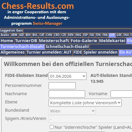
Logged on: Gast
Arabic
ARM
AZE
BIH
BUL
CAT
CHN
CRO
CZE
DEN
ENG
ESP
FAI
FIN
FRA
GER
GRE
INA
I
Home
TurnierDB
Meisterschaft
Foto-Galerie
Meldekartei
El
Turnierschach-Elozahl
Schnellschach-Elozahl
Allgemeines
Turnier anmelden: AUT
FIDE
Spieler anmelden
Elo AU
Willkommen bei den offiziellen Turnierscha
FIDE-Elolisten Stand
AUT-Elolisten Stand
13.945
Personennummer
Nachname
Vorname
Ebene
Bundesland
Spgem./Kreis/Verein
Nur "österreichische" Spieler (Land=A