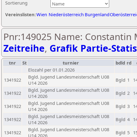
Sortierung
Vereinslisten:
Wien
Niederösterreich
Burgenland
Oberösterrei
Pnr:149025 Name: Constantin 
Zeitreihe
,
Grafik Partie-Statis
tnr
St
turnier
bdld
rd
Elozahl per 01.01.2026
Bgld. Jugend Landesmeisterschaft U08
1341922
Bgld
1
1
U14 2026
Bgld. Jugend Landesmeisterschaft U08
1341922
Bgld
2
1
U14 2026
Bgld. Jugend Landesmeisterschaft U08
1341922
Bgld
3
1
U14 2026
Bgld. Jugend Landesmeisterschaft U08
1341922
Bgld
4
1
U14 2026
Bgld. Jugend Landesmeisterschaft U08
1341922
Bgld
5
1
U14 2026