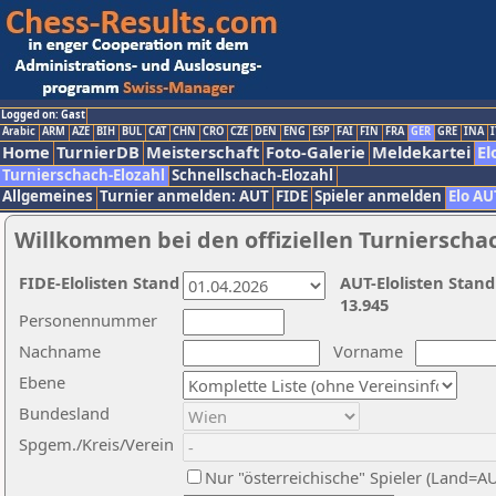
Logged on: Gast
Arabic
ARM
AZE
BIH
BUL
CAT
CHN
CRO
CZE
DEN
ENG
ESP
FAI
FIN
FRA
GER
GRE
INA
I
Home
TurnierDB
Meisterschaft
Foto-Galerie
Meldekartei
El
Turnierschach-Elozahl
Schnellschach-Elozahl
Allgemeines
Turnier anmelden: AUT
FIDE
Spieler anmelden
Elo AU
Willkommen bei den offiziellen Turnierscha
FIDE-Elolisten Stand
AUT-Elolisten Stand
13.945
Personennummer
Nachname
Vorname
Ebene
Bundesland
Spgem./Kreis/Verein
Nur "österreichische" Spieler (Land=A