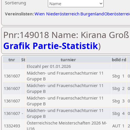
Sortierung
Vereinslisten:
Wien
Niederösterreich
Burgenland
Oberösterrei
Pnr:149018 Name: Kirana Groß 
Grafik Partie-Statistik
)
tnr
St
turnier
bdld
rd
Elozahl per 01.01.2026
Mädchen- und Frauenschachturnier 11
1361607
Sbg
1
0
Gruppe B
Mädchen- und Frauenschachturnier 11
1361607
Sbg
2
0
Gruppe B
Mädchen- und Frauenschachturnier 11
1361607
Sbg
3
0
Gruppe B
Mädchen- und Frauenschachturnier 11
1361607
-
Sbg
4
0
Gruppe B
Österreichische Meisterschaften 2026 M-
1332493
AUT
1
2
U16