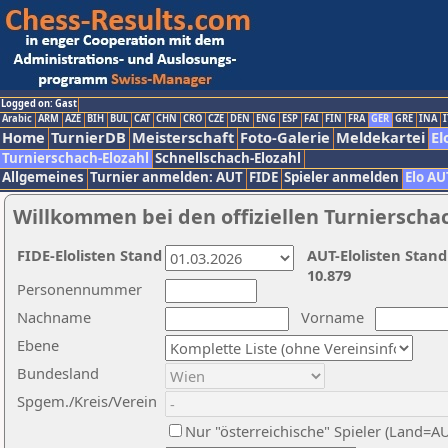
Logged on: Gast
Arabic
ARM
AZE
BIH
BUL
CAT
CHN
CRO
CZE
DEN
ENG
ESP
FAI
FIN
FRA
GER
GRE
INA
I
Home
TurnierDB
Meisterschaft
Foto-Galerie
Meldekartei
El
Turnierschach-Elozahl
Schnellschach-Elozahl
Allgemeines
Turnier anmelden: AUT
FIDE
Spieler anmelden
Elo AU
Willkommen bei den offiziellen Turnierscha
FIDE-Elolisten Stand
AUT-Elolisten Stand
10.879
Personennummer
Nachname
Vorname
Ebene
Bundesland
Spgem./Kreis/Verein
Nur "österreichische" Spieler (Land=A