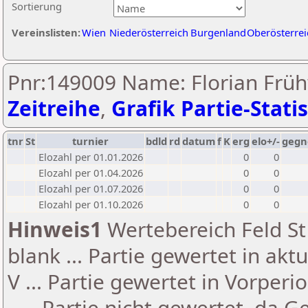
Sortierung
Vereinslisten:
Wien
Niederösterreich
Burgenland
Oberösterrei
Pnr:149009 Name: Florian Früh
Zeitreihe
,
Grafik Partie-Statis
tnr
St
turnier
bdld
rd
datum
f
K
erg
elo+/-
gegn
Elozahl per 01.01.2026
0
0
Elozahl per 01.04.2026
0
0
Elozahl per 01.07.2026
0
0
Elozahl per 01.10.2026
0
0
Hinweis1
Wertebereich Feld St 
blank ... Partie gewertet in akt
V ... Partie gewertet in Vorperi
- ... Partie nicht gewertet, da 