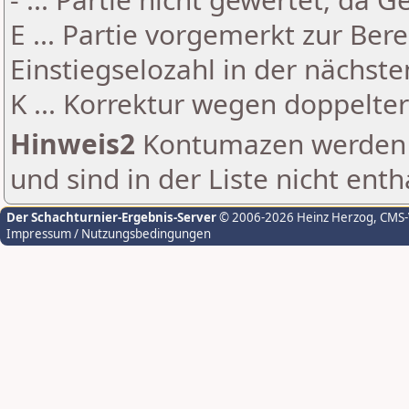
E ... Partie vorgemerkt zur Be
Einstiegselozahl in der nächst
K ... Korrektur wegen doppelt
Hinweis2
Kontumazen werden g
und sind in der Liste nicht enth
Der Schachturnier-Ergebnis-Server
© 2006-2026 Heinz Herzog
, CMS
Impressum / Nutzungsbedingungen