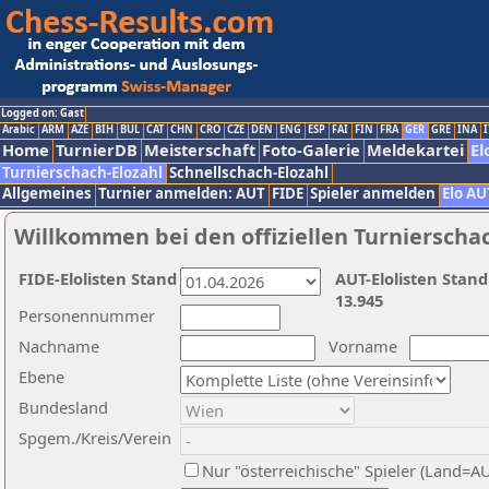
Logged on: Gast
Arabic
ARM
AZE
BIH
BUL
CAT
CHN
CRO
CZE
DEN
ENG
ESP
FAI
FIN
FRA
GER
GRE
INA
I
Home
TurnierDB
Meisterschaft
Foto-Galerie
Meldekartei
El
Turnierschach-Elozahl
Schnellschach-Elozahl
Allgemeines
Turnier anmelden: AUT
FIDE
Spieler anmelden
Elo AU
Willkommen bei den offiziellen Turnierscha
FIDE-Elolisten Stand
AUT-Elolisten Stand
13.945
Personennummer
Nachname
Vorname
Ebene
Bundesland
Spgem./Kreis/Verein
Nur "österreichische" Spieler (Land=A