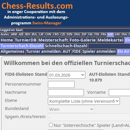
Logged on: Gast
Arabic
ARM
AZE
BIH
BUL
CAT
CHN
CRO
CZE
DEN
ENG
ESP
FAI
FIN
FRA
GER
GRE
INA
I
Home
TurnierDB
Meisterschaft
Foto-Galerie
Meldekartei
El
Turnierschach-Elozahl
Schnellschach-Elozahl
Allgemeines
Turnier anmelden: AUT
FIDE
Spieler anmelden
Elo AU
Willkommen bei den offiziellen Turnierscha
FIDE-Elolisten Stand
AUT-Elolisten Stand
10.879
Personennummer
Nachname
Vorname
Ebene
Bundesland
Spgem./Kreis/Verein
Nur "österreichische" Spieler (Land=A