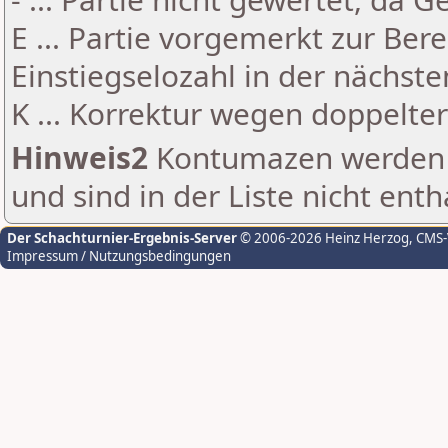
E ... Partie vorgemerkt zur Be
Einstiegselozahl in der nächst
K ... Korrektur wegen doppelt
Hinweis2
Kontumazen werden g
und sind in der Liste nicht enth
Der Schachturnier-Ergebnis-Server
© 2006-2026 Heinz Herzog
, CMS
Impressum / Nutzungsbedingungen