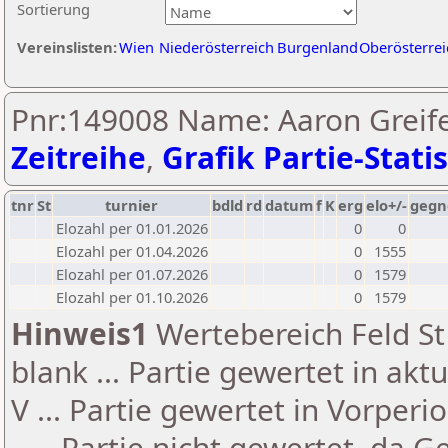
Sortierung
Vereinslisten:
Wien
Niederösterreich
Burgenland
Oberösterrei
Pnr:149008 Name: Aaron Greife
Zeitreihe
,
Grafik Partie-Statis
tnr
St
turnier
bdld
rd
datum
f
K
erg
elo+/-
gegn
Elozahl per 01.01.2026
0
0
Elozahl per 01.04.2026
0
1555
Elozahl per 01.07.2026
0
1579
Elozahl per 01.10.2026
0
1579
Hinweis1
Wertebereich Feld St 
blank ... Partie gewertet in akt
V ... Partie gewertet in Vorperi
- ... Partie nicht gewertet, da 