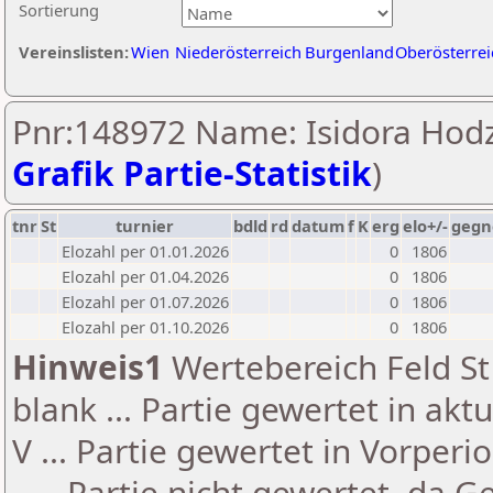
Sortierung
Vereinslisten:
Wien
Niederösterreich
Burgenland
Oberösterrei
Pnr:148972 Name: Isidora Hodz
Grafik Partie-Statistik
)
tnr
St
turnier
bdld
rd
datum
f
K
erg
elo+/-
gegn
Elozahl per 01.01.2026
0
1806
Elozahl per 01.04.2026
0
1806
Elozahl per 01.07.2026
0
1806
Elozahl per 01.10.2026
0
1806
Hinweis1
Wertebereich Feld St 
blank ... Partie gewertet in akt
V ... Partie gewertet in Vorperi
- ... Partie nicht gewertet, da 