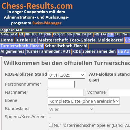
Logged on: Gast
Arabic
ARM
AZE
BIH
BUL
CAT
CHN
CRO
CZE
DEN
ENG
ESP
FAI
FIN
FRA
GER
GRE
INA
I
Home
TurnierDB
Meisterschaft
Foto-Galerie
Meldekartei
El
Turnierschach-Elozahl
Schnellschach-Elozahl
Allgemeines
Turnier anmelden: AUT
FIDE
Spieler anmelden
Elo AU
Willkommen bei den offiziellen Turnierscha
FIDE-Elolisten Stand
AUT-Elolisten Stand
8.601
Personennummer
Nachname
Vorname
Ebene
Bundesland
Spgem./Kreis/Verein
Nur "österreichische" Spieler (Land=A