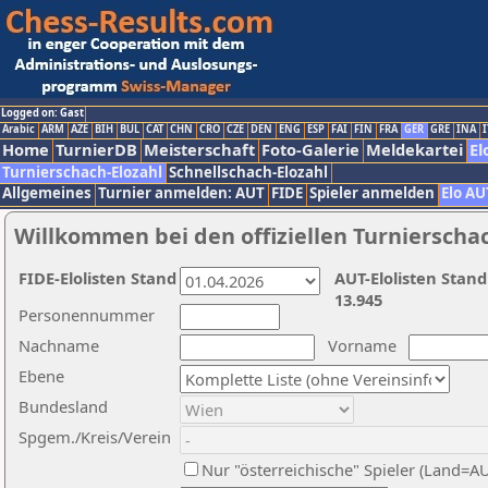
Logged on: Gast
Arabic
ARM
AZE
BIH
BUL
CAT
CHN
CRO
CZE
DEN
ENG
ESP
FAI
FIN
FRA
GER
GRE
INA
I
Home
TurnierDB
Meisterschaft
Foto-Galerie
Meldekartei
El
Turnierschach-Elozahl
Schnellschach-Elozahl
Allgemeines
Turnier anmelden: AUT
FIDE
Spieler anmelden
Elo AU
Willkommen bei den offiziellen Turnierscha
FIDE-Elolisten Stand
AUT-Elolisten Stand
13.945
Personennummer
Nachname
Vorname
Ebene
Bundesland
Spgem./Kreis/Verein
Nur "österreichische" Spieler (Land=A