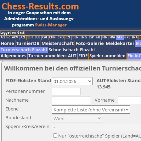
Logged on: Gast
Arabic
ARM
AZE
BIH
BUL
CAT
CHN
CRO
CZE
DEN
ENG
ESP
FAI
FIN
FRA
GER
GRE
INA
I
Home
TurnierDB
Meisterschaft
Foto-Galerie
Meldekartei
El
Turnierschach-Elozahl
Schnellschach-Elozahl
Allgemeines
Turnier anmelden: AUT
FIDE
Spieler anmelden
Elo AU
Willkommen bei den offiziellen Turnierscha
FIDE-Elolisten Stand
AUT-Elolisten Stand
13.945
Personennummer
Nachname
Vorname
Ebene
Bundesland
Spgem./Kreis/Verein
Nur "österreichische" Spieler (Land=A