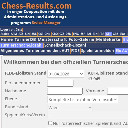
Logged on: Gast
Arabic
ARM
AZE
BIH
BUL
CAT
CHN
CRO
CZE
DEN
ENG
ESP
FAI
FIN
FRA
GER
GRE
INA
I
Home
TurnierDB
Meisterschaft
Foto-Galerie
Meldekartei
El
Turnierschach-Elozahl
Schnellschach-Elozahl
Allgemeines
Turnier anmelden: AUT
FIDE
Spieler anmelden
Elo AU
Willkommen bei den offiziellen Turnierscha
FIDE-Elolisten Stand
AUT-Elolisten Stand
13.945
Personennummer
Nachname
Vorname
Ebene
Bundesland
Spgem./Kreis/Verein
Nur "österreichische" Spieler (Land=A