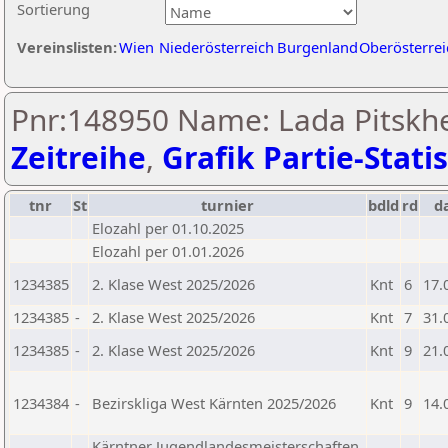
Sortierung
Vereinslisten:
Wien
Niederösterreich
Burgenland
Oberösterrei
Pnr:148950 Name: Lada Pitskhe
Zeitreihe
,
Grafik Partie-Statis
tnr
St
turnier
bdld
rd
d
Elozahl per 01.10.2025
Elozahl per 01.01.2026
1234385
2. Klase West 2025/2026
Knt
6
17.
1234385
-
2. Klase West 2025/2026
Knt
7
31.
1234385
-
2. Klase West 2025/2026
Knt
9
21.
1234384
-
Bezirskliga West Kärnten 2025/2026
Knt
9
14.
Kärntner Jugendlandesmeisterschaften