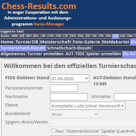
Logged on: Gast
Arabic
ARM
AZE
BIH
BUL
CAT
CHN
CRO
CZE
DEN
ENG
ESP
FAI
FIN
FRA
GER
GRE
INA
I
Home
TurnierDB
Meisterschaft
Foto-Galerie
Meldekartei
El
Turnierschach-Elozahl
Schnellschach-Elozahl
Allgemeines
Turnier anmelden: AUT
FIDE
Spieler anmelden
Elo AU
Willkommen bei den offiziellen Turnierscha
FIDE-Elolisten Stand
AUT-Elolisten Stand
13.945
Personennummer
Nachname
Vorname
Ebene
Bundesland
Spgem./Kreis/Verein
Nur "österreichische" Spieler (Land=A