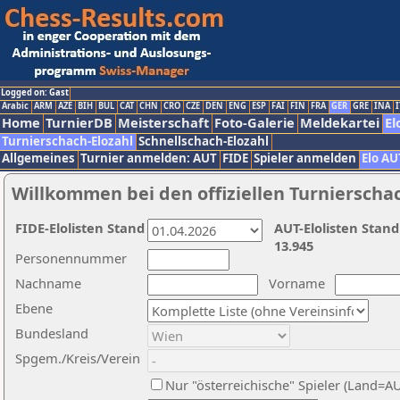
Logged on: Gast
Arabic
ARM
AZE
BIH
BUL
CAT
CHN
CRO
CZE
DEN
ENG
ESP
FAI
FIN
FRA
GER
GRE
INA
I
Home
TurnierDB
Meisterschaft
Foto-Galerie
Meldekartei
El
Turnierschach-Elozahl
Schnellschach-Elozahl
Allgemeines
Turnier anmelden: AUT
FIDE
Spieler anmelden
Elo AU
Willkommen bei den offiziellen Turnierscha
FIDE-Elolisten Stand
AUT-Elolisten Stand
13.945
Personennummer
Nachname
Vorname
Ebene
Bundesland
Spgem./Kreis/Verein
Nur "österreichische" Spieler (Land=A