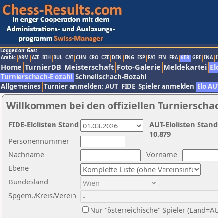
Logged on: Gast
Arabic
ARM
AZE
BIH
BUL
CAT
CHN
CRO
CZE
DEN
ENG
ESP
FAI
FIN
FRA
GER
GRE
INA
I
Home
TurnierDB
Meisterschaft
Foto-Galerie
Meldekartei
El
Turnierschach-Elozahl
Schnellschach-Elozahl
Allgemeines
Turnier anmelden: AUT
FIDE
Spieler anmelden
Elo AU
Willkommen bei den offiziellen Turnierscha
FIDE-Elolisten Stand
AUT-Elolisten Stand
10.879
Personennummer
Nachname
Vorname
Ebene
Bundesland
Spgem./Kreis/Verein
Nur "österreichische" Spieler (Land=A