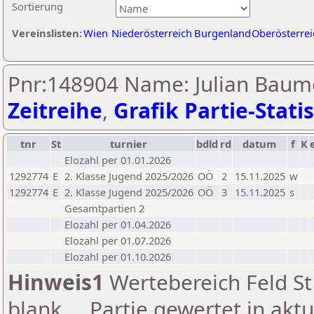
Sortierung
Vereinslisten:
Wien
Niederösterreich
Burgenland
Oberösterrei
Pnr:148904 Name: Julian Baumg
Zeitreihe
,
Grafik Partie-Statis
tnr
St
turnier
bdld
rd
datum
f
K
Elozahl per 01.01.2026
1292774
E
2. Klasse Jugend 2025/2026
OÖ
2
15.11.2025
w
1292774
E
2. Klasse Jugend 2025/2026
OÖ
3
15.11.2025
s
Gesamtpartien 2
Elozahl per 01.04.2026
Elozahl per 01.07.2026
Elozahl per 01.10.2026
Hinweis1
Wertebereich Feld St 
blank ... Partie gewertet in akt