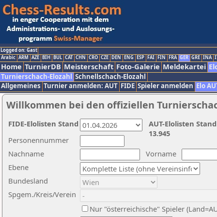
Logged on: Gast
Arabic
ARM
AZE
BIH
BUL
CAT
CHN
CRO
CZE
DEN
ENG
ESP
FAI
FIN
FRA
GER
GRE
INA
I
Home
TurnierDB
Meisterschaft
Foto-Galerie
Meldekartei
El
Turnierschach-Elozahl
Schnellschach-Elozahl
Allgemeines
Turnier anmelden: AUT
FIDE
Spieler anmelden
Elo AU
Willkommen bei den offiziellen Turnierscha
FIDE-Elolisten Stand
AUT-Elolisten Stand
13.945
Personennummer
Nachname
Vorname
Ebene
Bundesland
Spgem./Kreis/Verein
Nur "österreichische" Spieler (Land=A