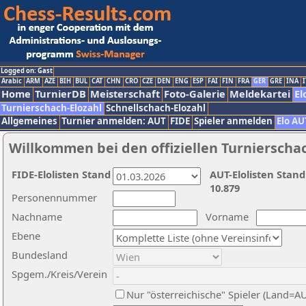
Logged on: Gast
Arabic
ARM
AZE
BIH
BUL
CAT
CHN
CRO
CZE
DEN
ENG
ESP
FAI
FIN
FRA
GER
GRE
INA
I
Home
TurnierDB
Meisterschaft
Foto-Galerie
Meldekartei
El
Turnierschach-Elozahl
Schnellschach-Elozahl
Allgemeines
Turnier anmelden: AUT
FIDE
Spieler anmelden
Elo AU
Willkommen bei den offiziellen Turnierscha
FIDE-Elolisten Stand
AUT-Elolisten Stand
10.879
Personennummer
Nachname
Vorname
Ebene
Bundesland
Spgem./Kreis/Verein
Nur "österreichische" Spieler (Land=A