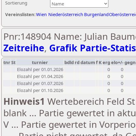
Sortierung
Vereinslisten:
Wien
Niederösterreich
Burgenland
Oberösterrei
Pnr:148904 Name: Julian Baumg
Zeitreihe
,
Grafik Partie-Statis
tnr
St
turnier
bdld
rd
datum
f
K
erg
elo+/-
gegn
Elozahl per 01.01.2026
0
0
Elozahl per 01.04.2026
0
0
Elozahl per 01.07.2026
0
0
Elozahl per 01.10.2026
0
0
Hinweis1
Wertebereich Feld St 
blank ... Partie gewertet in akt
V ... Partie gewertet in Vorperi
- ... Partie nicht gewertet, da 