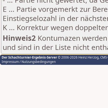
E ... Partie vorgemerkt zur Be
Einstiegselozahl in der nächst
K ... Korrektur wegen doppelt
Hinweis2
Kontumazen werden g
und sind in der Liste nicht enth
Der Schachturnier-Ergebnis-Server
© 2006-2026 Heinz Herzog
, CMS
Impressum / Nutzungsbedingungen