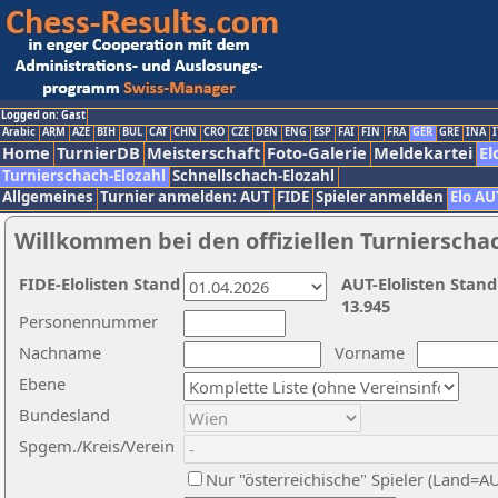
Logged on: Gast
Arabic
ARM
AZE
BIH
BUL
CAT
CHN
CRO
CZE
DEN
ENG
ESP
FAI
FIN
FRA
GER
GRE
INA
I
Home
TurnierDB
Meisterschaft
Foto-Galerie
Meldekartei
El
Turnierschach-Elozahl
Schnellschach-Elozahl
Allgemeines
Turnier anmelden: AUT
FIDE
Spieler anmelden
Elo AU
Willkommen bei den offiziellen Turnierscha
FIDE-Elolisten Stand
AUT-Elolisten Stand
13.945
Personennummer
Nachname
Vorname
Ebene
Bundesland
Spgem./Kreis/Verein
Nur "österreichische" Spieler (Land=A