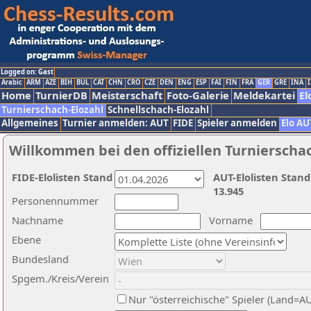
Logged on: Gast
Arabic
ARM
AZE
BIH
BUL
CAT
CHN
CRO
CZE
DEN
ENG
ESP
FAI
FIN
FRA
GER
GRE
INA
I
Home
TurnierDB
Meisterschaft
Foto-Galerie
Meldekartei
El
Turnierschach-Elozahl
Schnellschach-Elozahl
Allgemeines
Turnier anmelden: AUT
FIDE
Spieler anmelden
Elo AU
Willkommen bei den offiziellen Turnierscha
FIDE-Elolisten Stand
AUT-Elolisten Stand
13.945
Personennummer
Nachname
Vorname
Ebene
Bundesland
Spgem./Kreis/Verein
Nur "österreichische" Spieler (Land=A