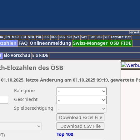
Servert
TA
JPN
MKD
LTU
NED
POL
POR
ROU
RUS
SRB
SVK
SWE
TUR
UKR
VIE
FontSize:11pt
ozahlen
FAQ
Onlineanmeldung
Swiss-Manager
ÖSB
FIDE
T
Elo Vorschau
Elo FIDE
ch-Elozahlen des ÖSB
 01.10.2025, letzte Änderung am 01.10.2025 09:19, gewertete P
Kategorie
Geschlecht
Spielberechtigung
Top 100
UT)