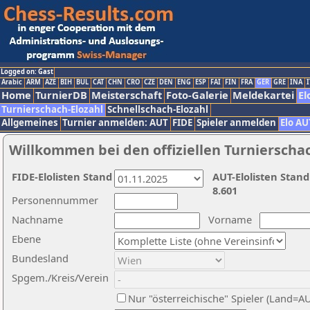
Logged on: Gast
Arabic
ARM
AZE
BIH
BUL
CAT
CHN
CRO
CZE
DEN
ENG
ESP
FAI
FIN
FRA
GER
GRE
INA
I
Home
TurnierDB
Meisterschaft
Foto-Galerie
Meldekartei
El
Turnierschach-Elozahl
Schnellschach-Elozahl
Allgemeines
Turnier anmelden: AUT
FIDE
Spieler anmelden
Elo AU
Willkommen bei den offiziellen Turnierscha
FIDE-Elolisten Stand
AUT-Elolisten Stand
8.601
Personennummer
Nachname
Vorname
Ebene
Bundesland
Spgem./Kreis/Verein
Nur "österreichische" Spieler (Land=A