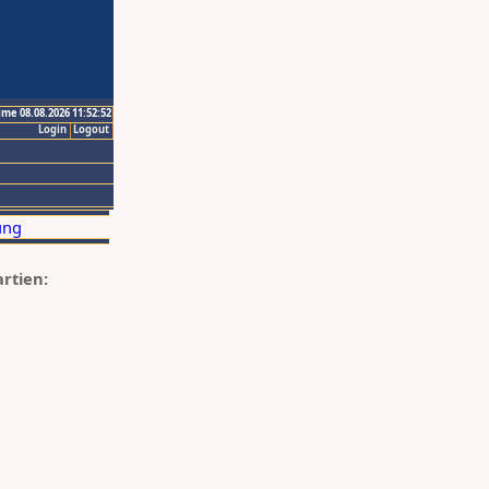
ime 08.08.2026 11:52:52
Login
Logout
artien: