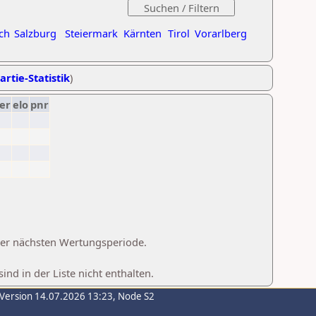
ch
Salzburg
Steiermark
Kärnten
Tirol
Vorarlberg
artie-Statistik
)
er
elo
pnr
 der nächsten Wertungsperiode.
d in der Liste nicht enthalten.
-Version 14.07.2026 13:23, Node S2