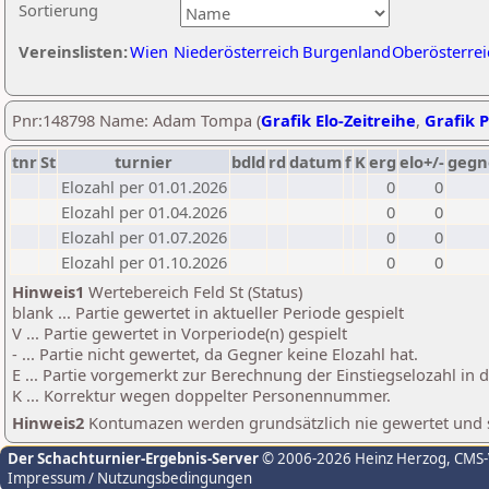
Sortierung
Vereinslisten:
Wien
Niederösterreich
Burgenland
Oberösterrei
Pnr:148798 Name: Adam Tompa (
Grafik Elo-Zeitreihe
,
Grafik P
tnr
St
turnier
bdld
rd
datum
f
K
erg
elo+/-
gegn
Elozahl per 01.01.2026
0
0
Elozahl per 01.04.2026
0
0
Elozahl per 01.07.2026
0
0
Elozahl per 01.10.2026
0
0
Hinweis1
Wertebereich Feld St (Status)
blank ... Partie gewertet in aktueller Periode gespielt
V ... Partie gewertet in Vorperiode(n) gespielt
- ... Partie nicht gewertet, da Gegner keine Elozahl hat.
E ... Partie vorgemerkt zur Berechnung der Einstiegselozahl in
K ... Korrektur wegen doppelter Personennummer.
Hinweis2
Kontumazen werden grundsätzlich nie gewertet und sin
Der Schachturnier-Ergebnis-Server
© 2006-2026 Heinz Herzog
, CMS
Impressum / Nutzungsbedingungen