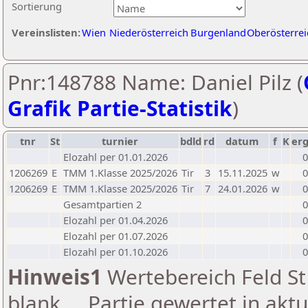
Sortierung
Vereinslisten:
Wien
Niederösterreich
Burgenland
Oberösterrei
Pnr:148788 Name: Daniel Pilz (
Grafik Partie-Statistik
)
tnr
St
turnier
bdld
rd
datum
f
K
er
Elozahl per 01.01.2026
0
1206269
E
TMM 1.Klasse 2025/2026
Tir
3
15.11.2025
w
0
1206269
E
TMM 1.Klasse 2025/2026
Tir
7
24.01.2026
w
0
Gesamtpartien 2
0
Elozahl per 01.04.2026
0
Elozahl per 01.07.2026
0
Elozahl per 01.10.2026
0
Hinweis1
Wertebereich Feld St 
blank ... Partie gewertet in akt