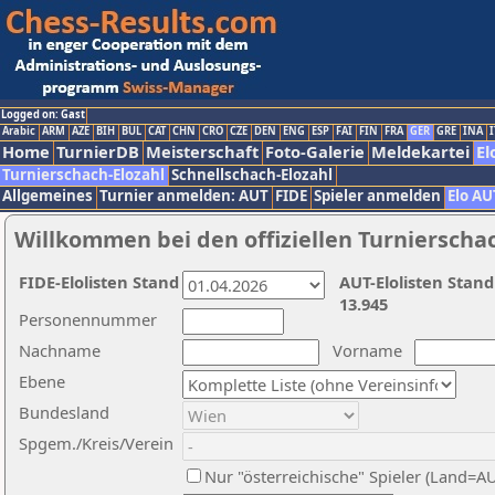
Logged on: Gast
Arabic
ARM
AZE
BIH
BUL
CAT
CHN
CRO
CZE
DEN
ENG
ESP
FAI
FIN
FRA
GER
GRE
INA
I
Home
TurnierDB
Meisterschaft
Foto-Galerie
Meldekartei
El
Turnierschach-Elozahl
Schnellschach-Elozahl
Allgemeines
Turnier anmelden: AUT
FIDE
Spieler anmelden
Elo AU
Willkommen bei den offiziellen Turnierscha
FIDE-Elolisten Stand
AUT-Elolisten Stand
13.945
Personennummer
Nachname
Vorname
Ebene
Bundesland
Spgem./Kreis/Verein
Nur "österreichische" Spieler (Land=A