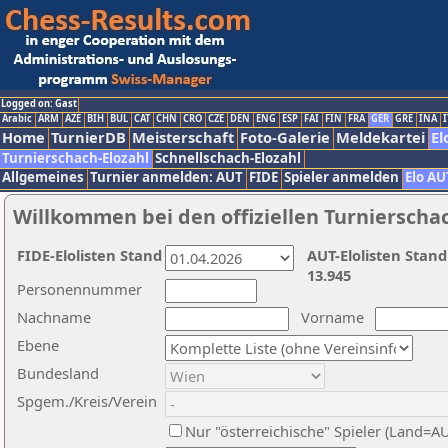
Logged on: Gast
Arabic
ARM
AZE
BIH
BUL
CAT
CHN
CRO
CZE
DEN
ENG
ESP
FAI
FIN
FRA
GER
GRE
INA
I
Home
TurnierDB
Meisterschaft
Foto-Galerie
Meldekartei
El
Turnierschach-Elozahl
Schnellschach-Elozahl
Allgemeines
Turnier anmelden: AUT
FIDE
Spieler anmelden
Elo AU
Willkommen bei den offiziellen Turnierscha
FIDE-Elolisten Stand
AUT-Elolisten Stand
13.945
Personennummer
Nachname
Vorname
Ebene
Bundesland
Spgem./Kreis/Verein
Nur "österreichische" Spieler (Land=A