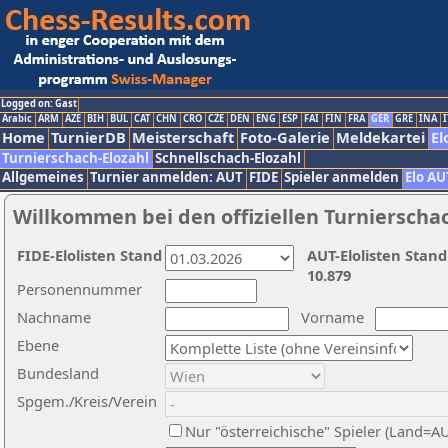
Logged on: Gast
Arabic
ARM
AZE
BIH
BUL
CAT
CHN
CRO
CZE
DEN
ENG
ESP
FAI
FIN
FRA
GER
GRE
INA
I
Home
TurnierDB
Meisterschaft
Foto-Galerie
Meldekartei
El
Turnierschach-Elozahl
Schnellschach-Elozahl
Allgemeines
Turnier anmelden: AUT
FIDE
Spieler anmelden
Elo AU
Willkommen bei den offiziellen Turnierscha
FIDE-Elolisten Stand
AUT-Elolisten Stand
10.879
Personennummer
Nachname
Vorname
Ebene
Bundesland
Spgem./Kreis/Verein
Nur "österreichische" Spieler (Land=A