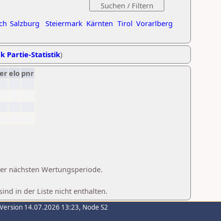
ch
Salzburg
Steiermark
Kärnten
Tirol
Vorarlberg
k Partie-Statistik
)
er
elo
pnr
 der nächsten Wertungsperiode.
d in der Liste nicht enthalten.
-Version 14.07.2026 13:23, Node S2