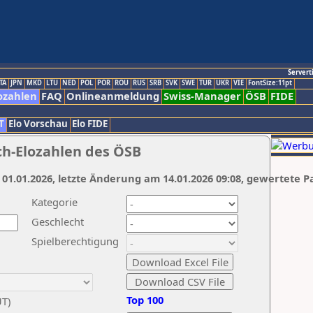
Servert
TA
JPN
MKD
LTU
NED
POL
POR
ROU
RUS
SRB
SVK
SWE
TUR
UKR
VIE
FontSize:11pt
ozahlen
FAQ
Onlineanmeldung
Swiss-Manager
ÖSB
FIDE
T
Elo Vorschau
Elo FIDE
ch-Elozahlen des ÖSB
 01.01.2026, letzte Änderung am 14.01.2026 09:08, gewertete P
Kategorie
Geschlecht
Spielberechtigung
Top 100
UT)