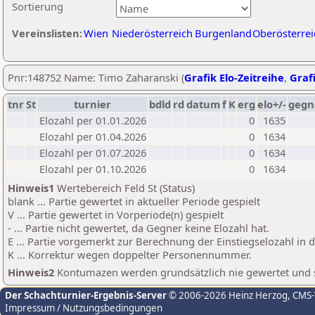
Sortierung
Vereinslisten:
Wien
Niederösterreich
Burgenland
Oberösterrei
Pnr:148752 Name: Timo Zaharanski (
Grafik Elo-Zeitreihe
,
Grafi
tnr
St
turnier
bdld
rd
datum
f
K
erg
elo+/-
gegn
Elozahl per 01.01.2026
0
1635
Elozahl per 01.04.2026
0
1634
Elozahl per 01.07.2026
0
1634
Elozahl per 01.10.2026
0
1634
Hinweis1
Wertebereich Feld St (Status)
blank ... Partie gewertet in aktueller Periode gespielt
V ... Partie gewertet in Vorperiode(n) gespielt
- ... Partie nicht gewertet, da Gegner keine Elozahl hat.
E ... Partie vorgemerkt zur Berechnung der Einstiegselozahl in
K ... Korrektur wegen doppelter Personennummer.
Hinweis2
Kontumazen werden grundsätzlich nie gewertet und sin
Der Schachturnier-Ergebnis-Server
© 2006-2026 Heinz Herzog
, CMS
Impressum / Nutzungsbedingungen