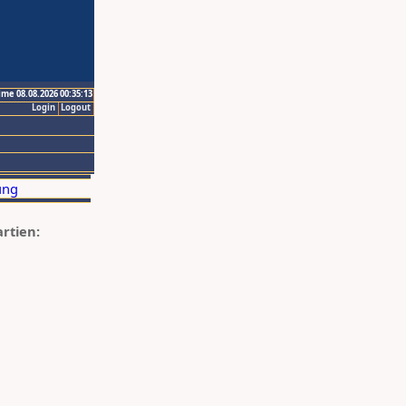
ime 08.08.2026 00:35:13
Login
Logout
artien: